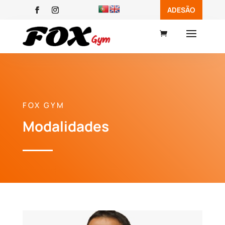
ADESÃO

FOX GYM
Modalidades